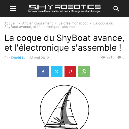
Accueil
Ancien classement
Je crée mon robot
La coque du
ShyBoat avance, et l'électronique s'assemble !
La coque du ShyBoat avance,
et l'électronique s'assemble !
2213
0
Par
David L.
-
23 mai 2012