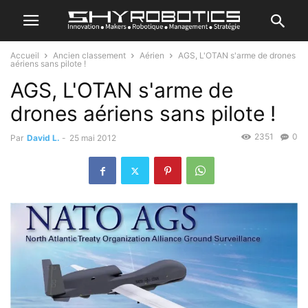
Accueil
Ancien classement
Aérien
AGS, L'OTAN s'arme de drones
aériens sans pilote !
AGS, L'OTAN s'arme de
drones aériens sans pilote !
2351
0
Par
David L.
-
25 mai 2012