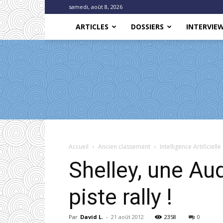
samedi, août 8, 2026
ARTICLES
DOSSIERS
INTERVIE
Accueil
Ancien classement
Intelligence Artificielle
Shelley, une A
piste rally !
Par
David L.
-
21 août 2012
2358
0