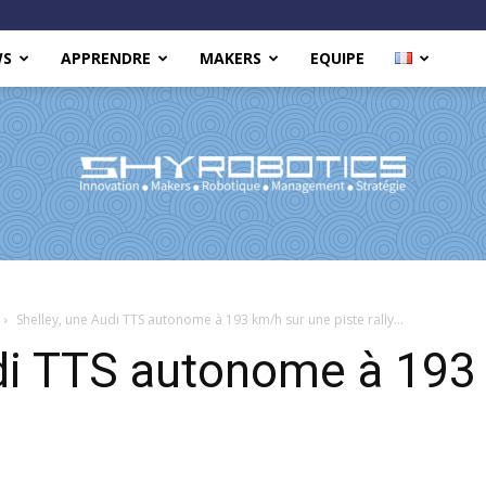
WS
APPRENDRE
MAKERS
EQUIPE
Shy
Shelley, une Audi TTS autonome à 193 km/h sur une piste rally...
udi TTS autonome à 193
Robotics