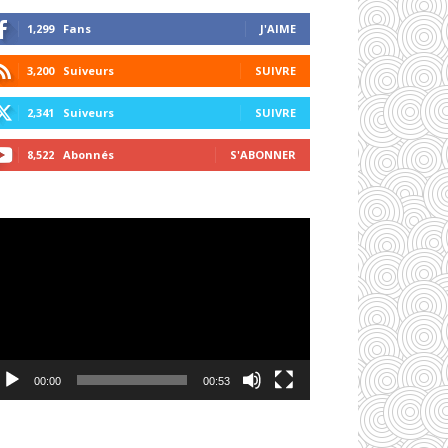
1,299
Fans
J'AIME
3,200
Suiveurs
SUIVRE
2,341
Suiveurs
SUIVRE
8,522
Abonnés
S'ABONNER
cteur
déo
00:00
00:53