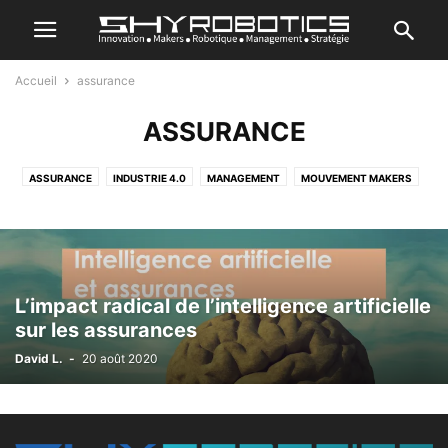
Accueil
assurance
ASSURANCE
ASSURANCE
INDUSTRIE 4.0
MANAGEMENT
MOUVEMENT MAKERS
NON CLASSÉ
SHY ROBOTICS 2017
TRANSFORMATION DIGITALE
L’impact radical de l’intelligence artificielle
sur les assurances
David L.
-
20 août 2020