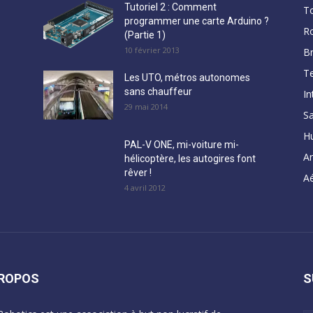
Tutoriel 2 : Comment
T
programmer une carte Arduino ?
R
(Partie 1)
10 février 2013
B
Te
Les UTO, métros autonomes
sans chauffeur
In
29 mai 2014
Sa
H
PAL-V ONE, mi-voiture mi-
A
hélicoptère, les autogires font
rêver !
Aé
4 avril 2012
PROPOS
S