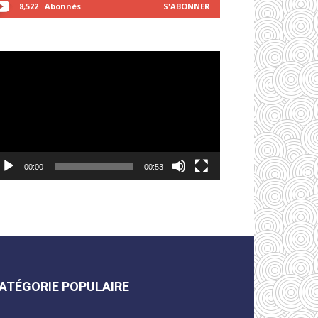
8,522
Abonnés
S'ABONNER
cteur
déo
00:00
00:53
ATÉGORIE POPULAIRE