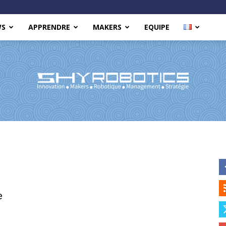
WS
APPRENDRE
MAKERS
EQUIPE
Shy
e
Robotics