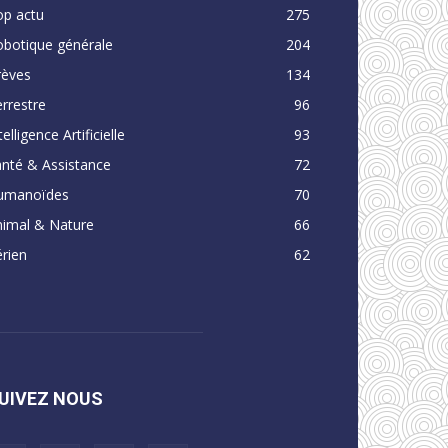
op actu
275
obotique générale
204
rèves
134
rrestre
96
telligence Artificielle
93
nté & Assistance
72
umanoïdes
70
nimal & Nature
66
rien
62
UIVEZ NOUS