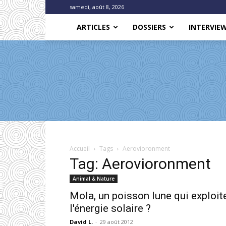
samedi, août 8, 2026
ARTICLES
DOSSIERS
INTERVIE
Accueil
Tags
Aerovioronment
Tag: Aerovioronment
Animal & Nature
Mola, un poisson lune qui exploit
l'énergie solaire ?
David L.
-
29 août 2012