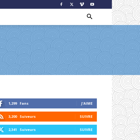
1,299
Fans
J'AIME
3,200
Suiveurs
SUIVRE
2,341
Suiveurs
SUIVRE