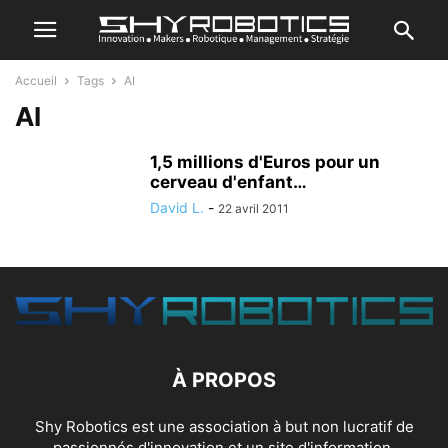
Accueil
Tags
AI
AI
1,5 millions d'Euros pour un
cerveau d'enfant…
David L.
-
22 avril 2011
À PROPOS
Shy Robotics est une association à but non lucratif de
passionnés d'innovation et un site d'information.