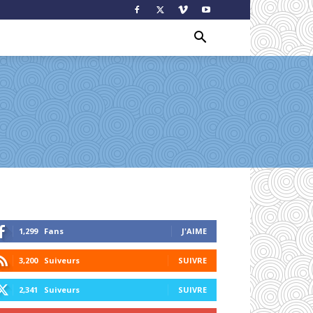
1,299
Fans
J'AIME
3,200
Suiveurs
SUIVRE
2,341
Suiveurs
SUIVRE