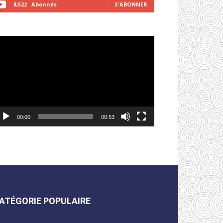
8,522
Abonnés
S'ABONNER
cteur
déo
00:00
00:53
ATÉGORIE POPULAIRE