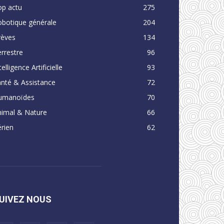
op actu
275
obotique générale
204
rèves
134
rrestre
96
telligence Artificielle
93
nté & Assistance
72
umanoïdes
70
nimal & Nature
66
rien
62
UIVEZ NOUS