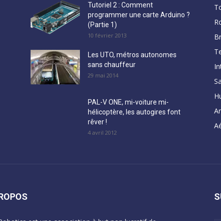
Tutoriel 2 : Comment
T
programmer une carte Arduino ?
R
(Partie 1)
10 février 2013
B
Te
Les UTO, métros autonomes
sans chauffeur
In
29 mai 2014
Sa
H
PAL-V ONE, mi-voiture mi-
A
hélicoptère, les autogires font
rêver !
Aé
4 avril 2012
PROPOS
S