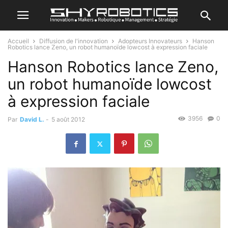
Accueil
Diffusion de l'innovation
Adopteurs Innovateurs
Hanson
Robotics lance Zeno, un robot humanoïde lowcost à expression faciale
Hanson Robotics lance Zeno,
un robot humanoïde lowcost
à expression faciale
3956
0
Par
David L.
-
5 août 2012