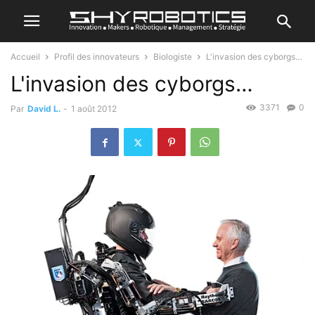
Accueil
Profil des innovateurs
Biologiste
L'invasion des cyborgs…
L'invasion des cyborgs…
3371
0
Par
David L.
-
1 août 2012