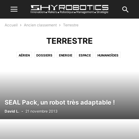
Accueil
Ancien classement
Terrestre
TERRESTRE
AÉRIEN
DOSSIERS
ENERGIE
ESPACE
HUMANOÏDES
JE CRÉE MON ROBOT
MARIN
REVIEWS
ROBOTIQUE GÉNÉRALE
ROBOTIQUE INDUSTRIELLE
SANTÉ & ASSISTANCE
SÉRIE DOCUMENTAIRE
SPORT
TERRESTRE
TOP ACTU
TRANSPORT
TUTORIEL
VRAC
SEAL Pack, un robot très adaptable !
David L.
-
21 novembre 2013