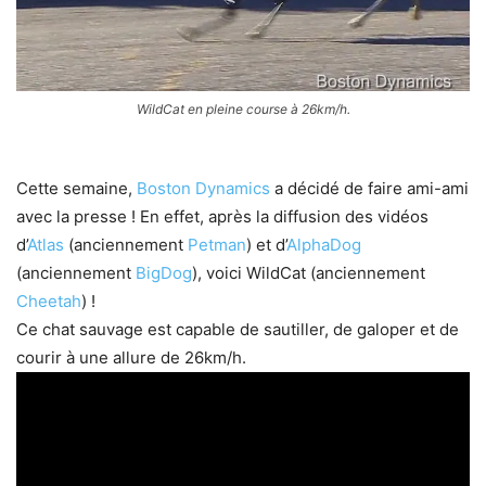
WildCat en pleine course à 26km/h.
Cette semaine,
Boston Dynamics
a décidé de faire ami-ami
avec la presse ! En effet, après la diffusion des vidéos
d’
Atlas
(anciennement
Petman
) et d’
AlphaDog
(anciennement
BigDog
), voici WildCat (anciennement
Cheetah
) !
Ce chat sauvage est capable de sautiller, de galoper et de
courir à une allure de 26km/h.