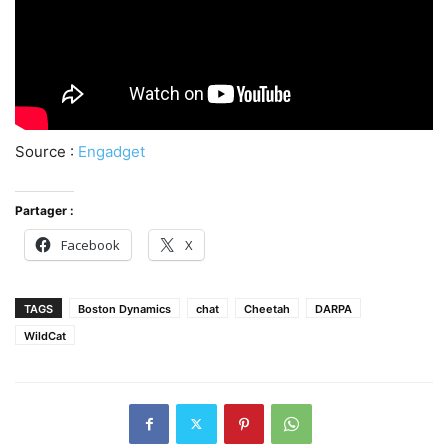
Source :
Engadget
Partager :
Facebook
X
TAGS
Boston Dynamics
chat
Cheetah
DARPA
WildCat