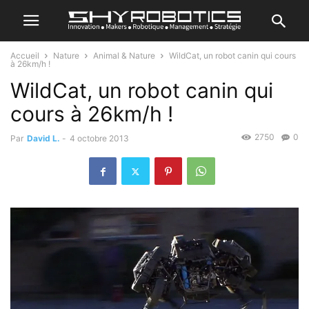
Accueil
Nature
Animal & Nature
WildCat, un robot canin qui cours
à 26km/h !
WildCat, un robot canin qui
cours à 26km/h !
2750
0
Par
David L.
-
4 octobre 2013