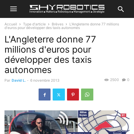
Accueil
Type d'article
Brèves
L'Angleterre donne 77 millions
d'euros pour développer des taxis autonomes
L'Angleterre donne 77
millions d'euros pour
développer des taxis
autonomes
2500
0
Par
David L.
-
6 novembre 2013