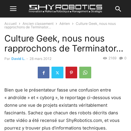
Accueil
Ancien classement
Aérien
Culture Geek, nous nous
rapprochons de Terminator…
Culture Geek, nous nous
rapprochons de Terminator…
2169
0
Par
David L.
-
28 mars 2012
Bien que le présentateur fasse une confusion entre
« androïde » et « cyborg », le reportage ci-dessous vous
donne une vue de projets existants véritablement
fascinants. Sachez que chacun des robots décrits dans
cette vidéo a été recensé sur ShyRobotics.com, et vous
pourrez y trouver plus d’informations techniques.