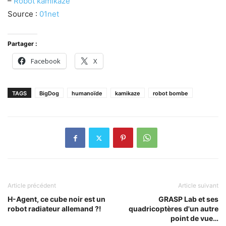
–
Robot kamikaze
Source :
01net
Partager :
Facebook
X
TAGS
BigDog
humanoïde
kamikaze
robot bombe
Article précédent
Article suivant
H-Agent, ce cube noir est un
GRASP Lab et ses
robot radiateur allemand ?!
quadricoptères d'un autre
point de vue…