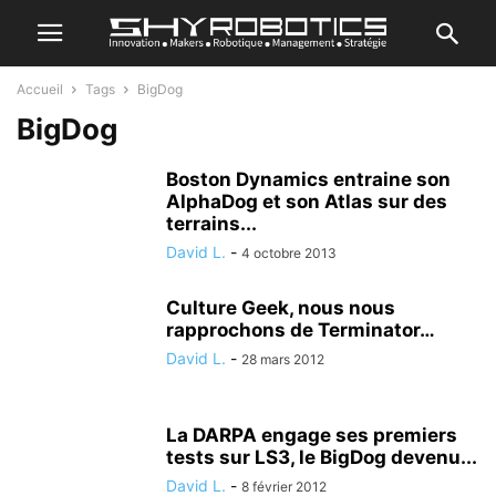
Accueil
Tags
BigDog
BigDog
Boston Dynamics entraine son
AlphaDog et son Atlas sur des
terrains...
David L.
-
4 octobre 2013
Culture Geek, nous nous
rapprochons de Terminator…
David L.
-
28 mars 2012
La DARPA engage ses premiers
tests sur LS3, le BigDog devenu...
David L.
-
8 février 2012