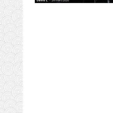
David L.
-
26 mars 2020