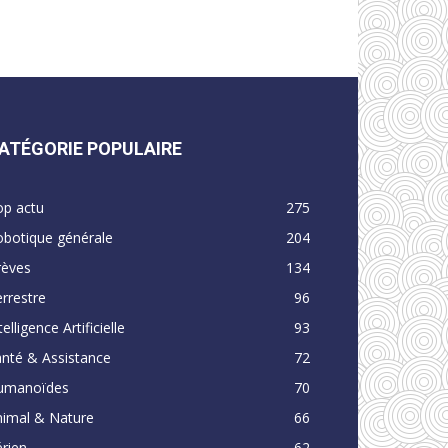
ATÉGORIE POPULAIRE
op actu
275
obotique générale
204
rèves
134
rrestre
96
telligence Artificielle
93
nté & Assistance
72
umanoïdes
70
nimal & Nature
66
rien
62