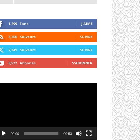
1,299
Fans
J'AIME
3,200
Suiveurs
SUIVRE
2,341
Suiveurs
SUIVRE
8,522
Abonnés
S'ABONNER
cteur
déo
00:00
00:53