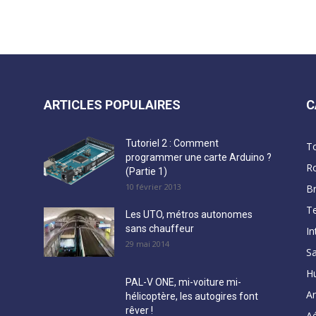
ARTICLES POPULAIRES
C
Tutoriel 2 : Comment
T
programmer une carte Arduino ?
R
(Partie 1)
10 février 2013
B
Te
Les UTO, métros autonomes
sans chauffeur
In
29 mai 2014
Sa
H
PAL-V ONE, mi-voiture mi-
A
hélicoptère, les autogires font
rêver !
Aé