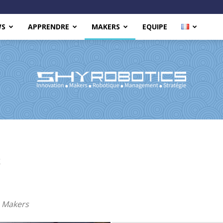
WS
APPRENDRE
MAKERS
EQUIPE
Shy
S
s Makers
Robotics