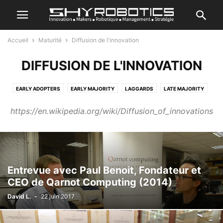
Accueil
Maturité
Diffusion de l'innovation
DIFFUSION DE L'INNOVATION
EARLY ADOPTERS
EARLY MAJORITY
LAGGARDS
LATE MAJORITY
https://en.wikipedia.org/wiki/Diffusion_of_innovations
Entrevue avec Paul Benoit, Fondateur et
CEO de Qarnot Computing (2014)
David L.
-
22 juin 2017