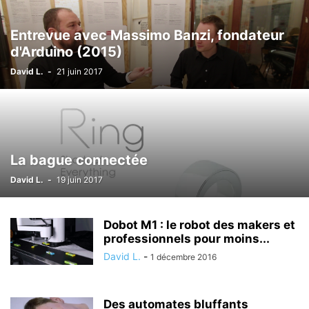
Entrevue avec Massimo Banzi, fondateur
d'Arduino (2015)
David L.
-
21 juin 2017
La bague connectée
David L.
-
19 juin 2017
Dobot M1 : le robot des makers et
professionnels pour moins...
David L.
-
1 décembre 2016
Des automates bluffants