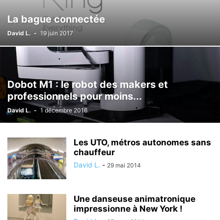
La bague connectée
David L.
-
19 juin 2017
Dobot M1 : le robot des makers et
professionnels pour moins...
David L.
-
1 décembre 2016
Les UTO, métros autonomes sans
chauffeur
David L.
-
29 mai 2014
Une danseuse animatronique
impressionne à New York !