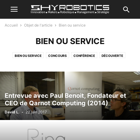
Accueil
Objet de l'article
Bien ou service
BIEN OU SERVICE
BIEN OU SERVICE
CONCOURS
CONFÉRENCE
DÉCOUVERTE
FINANCE
ORGANISATION
PERSONNAGE
RECHERCHE
SALON
Entrevue avec Paul Benoit, Fondateur et
CEO de Qarnot Computing (2014)
David L.
-
22 juin 2017