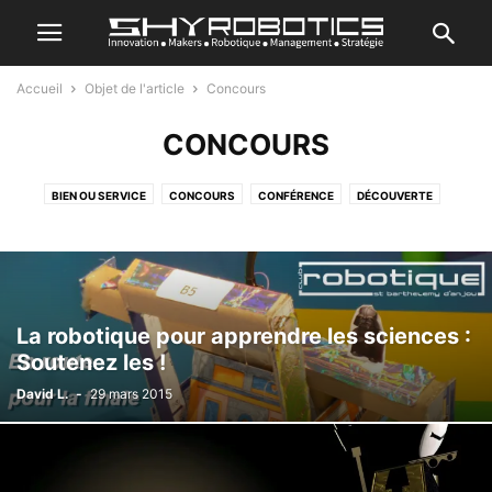
Accueil
Objet de l'article
Concours
CONCOURS
BIEN OU SERVICE
CONCOURS
CONFÉRENCE
DÉCOUVERTE
FINANCE
ORGANISATION
PERSONNAGE
RECHERCHE
SALON
La robotique pour apprendre les sciences :
Soutenez les !
David L.
-
29 mars 2015