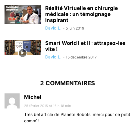
Réalité Virtuelle en chirurgie
médicale : un témoignage
inspirant
David L.
-
5 juin 2019
Smart World I et II : attrapez-les
vite !
David L.
-
15 décembre 2017
2 COMMENTAIRES
Michel
25 février 2015 At 16 h 18 min
Très bel article de Planète Robots, merci pour ce petit
comm’ !