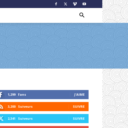
1,299
Fans
J'AIME
3,200
Suiveurs
SUIVRE
2,341
Suiveurs
SUIVRE