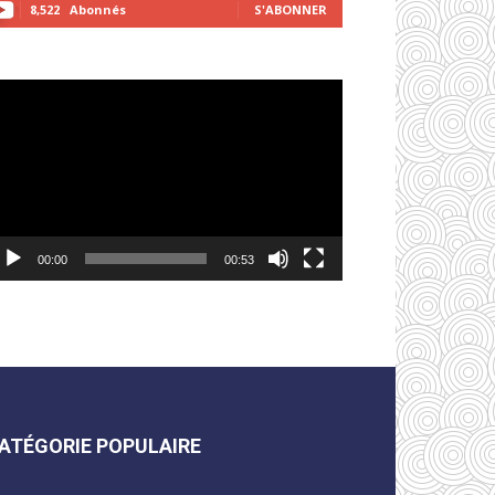
8,522
Abonnés
S'ABONNER
cteur
déo
00:00
00:53
ATÉGORIE POPULAIRE