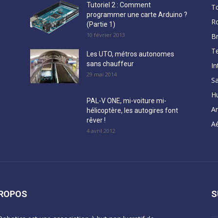
Tutoriel 2 : Comment
T
programmer une carte Arduino ?
R
(Partie 1)
10 février 2013
B
Te
Les UTO, métros autonomes
sans chauffeur
In
29 mai 2014
Sa
H
PAL-V ONE, mi-voiture mi-
A
hélicoptère, les autogires font
rêver !
Aé
4 avril 2012
PROPOS
S