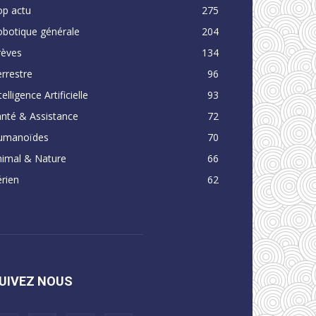
op actu
275
obotique générale
204
rèves
134
rrestre
96
telligence Artificielle
93
nté & Assistance
72
umanoïdes
70
nimal & Nature
66
rien
62
UIVEZ NOUS