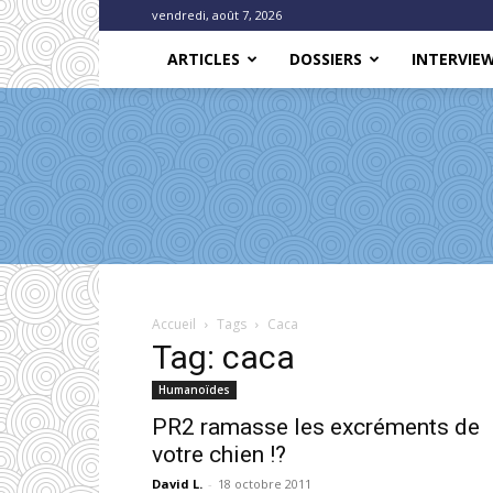
vendredi, août 7, 2026
ARTICLES
DOSSIERS
INTERVIE
Accueil
Tags
Caca
Tag: caca
Humanoïdes
PR2 ramasse les excréments de
votre chien !?
David L.
-
18 octobre 2011