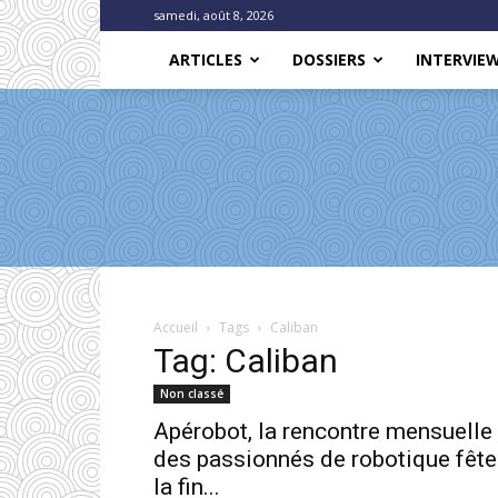
samedi, août 8, 2026
ARTICLES
DOSSIERS
INTERVIE
Accueil
Tags
Caliban
Tag: Caliban
Non classé
Apérobot, la rencontre mensuelle
des passionnés de robotique fête
la fin...