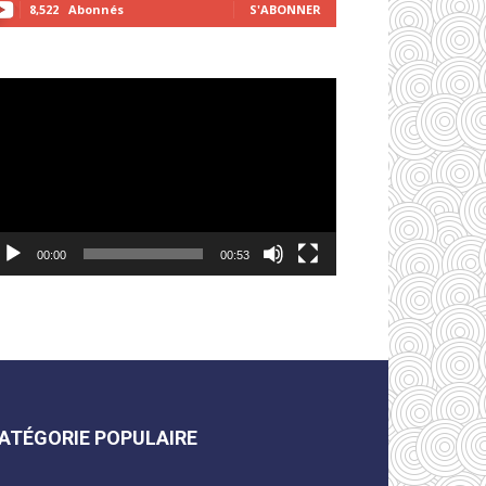
8,522
Abonnés
S'ABONNER
cteur
déo
00:00
00:53
ATÉGORIE POPULAIRE