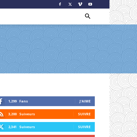
1,299
Fans
J'AIME
3,200
Suiveurs
SUIVRE
2,341
Suiveurs
SUIVRE