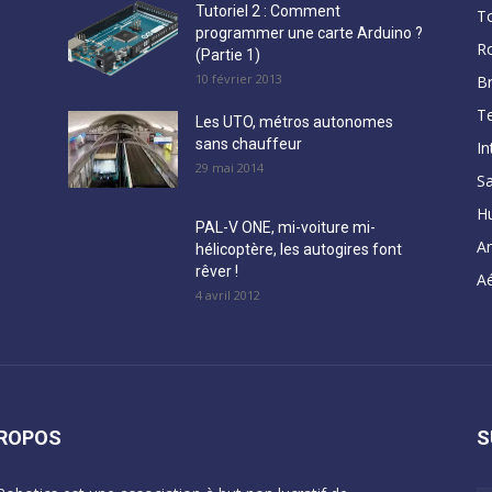
Tutoriel 2 : Comment
T
programmer une carte Arduino ?
R
(Partie 1)
10 février 2013
B
Te
Les UTO, métros autonomes
sans chauffeur
In
29 mai 2014
Sa
H
PAL-V ONE, mi-voiture mi-
A
hélicoptère, les autogires font
rêver !
Aé
4 avril 2012
PROPOS
S