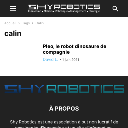
Accueil
Tags
Calin
calin
Pleo, le robot dinosaure de
compagnie
David L.
-
1 juin 2011
À PROPOS
Shy Robotics est une association à but non lucratif de
passionnés d'innovation et un site d'information.