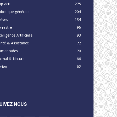
op actu
275
obotique générale
204
rèves
134
rrestre
96
telligence Artificielle
93
nté & Assistance
72
umanoïdes
70
nimal & Nature
66
rien
62
UIVEZ NOUS