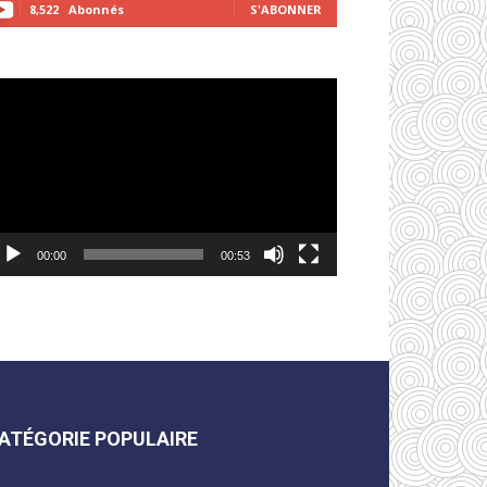
8,522
Abonnés
S'ABONNER
cteur
déo
00:00
00:53
ATÉGORIE POPULAIRE