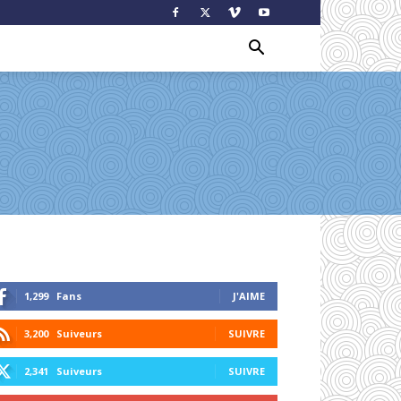
1,299
Fans
J'AIME
3,200
Suiveurs
SUIVRE
2,341
Suiveurs
SUIVRE