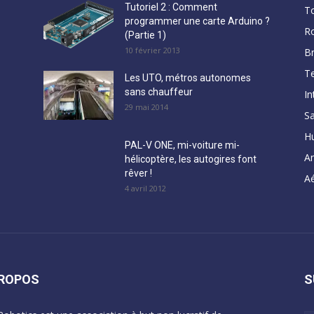
Tutoriel 2 : Comment
T
programmer une carte Arduino ?
R
(Partie 1)
10 février 2013
B
Te
Les UTO, métros autonomes
sans chauffeur
In
29 mai 2014
Sa
H
PAL-V ONE, mi-voiture mi-
A
hélicoptère, les autogires font
rêver !
Aé
4 avril 2012
PROPOS
S