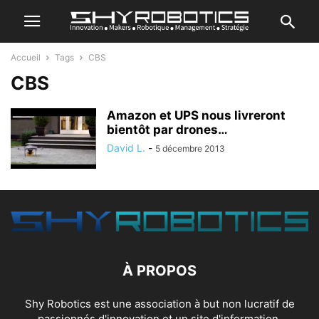
Accueil
Tags
CBS
CBS
Amazon et UPS nous livreront
bientôt par drones…
David L.
-
5 décembre 2013
À PROPOS
Shy Robotics est une association à but non lucratif de
passionnés d'innovation et un site d'information.