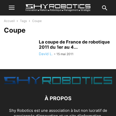
Accueil
Tags
Coupe
Coupe
La coupe de France de robotique
2011 du 1er au 4...
David L.
-
15 mai 2011
À PROPOS
Shy Robotics est une association à but non lucratif de
passionnés d'innovation et un site d'information.