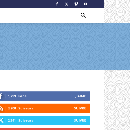
1,299
Fans
J'AIME
3,200
Suiveurs
SUIVRE
2,341
Suiveurs
SUIVRE