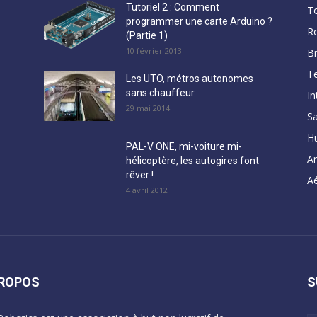
Tutoriel 2 : Comment
T
programmer une carte Arduino ?
R
(Partie 1)
10 février 2013
B
Te
Les UTO, métros autonomes
sans chauffeur
In
29 mai 2014
Sa
H
PAL-V ONE, mi-voiture mi-
A
hélicoptère, les autogires font
rêver !
Aé
4 avril 2012
PROPOS
S