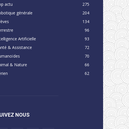
op actu
275
obotique générale
204
rèves
134
rrestre
96
telligence Artificielle
93
nté & Assistance
72
umanoïdes
70
nimal & Nature
66
rien
62
UIVEZ NOUS