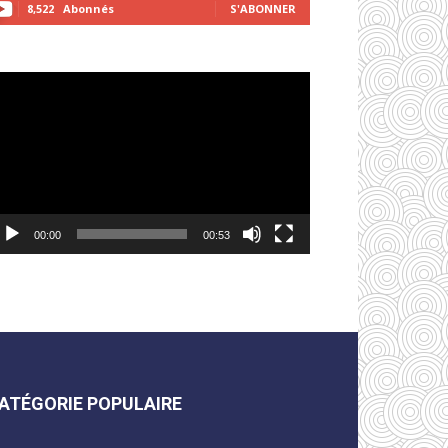
8,522
Abonnés
S'ABONNER
cteur
déo
00:00
00:53
ATÉGORIE POPULAIRE