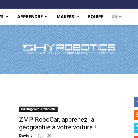
WS
APPRENDRE
MAKERS
EQUIPE
Shy
Intelligence Artificielle
ZMP RoboCar, apprenez la
géographie à votre voiture !
Robotics
David L.
-
7 juin 2011