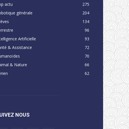
op actu
275
obotique générale
204
rèves
134
rrestre
96
telligence Artificielle
93
nté & Assistance
72
umanoïdes
70
nimal & Nature
66
rien
62
UIVEZ NOUS