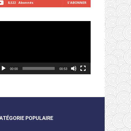
8,522
Abonnés
S'ABONNER
cteur
déo
00:00
00:53
ATÉGORIE POPULAIRE