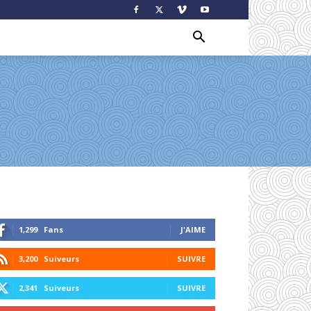
1,299
Fans
J'AIME
3,200
Suiveurs
SUIVRE
2,341
Suiveurs
SUIVRE