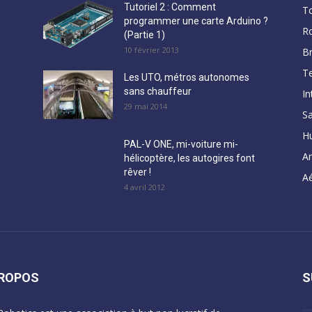
Tutoriel 2 : Comment
T
programmer une carte Arduino ?
R
(Partie 1)
10 février 2013
B
Te
Les UTO, métros autonomes
sans chauffeur
In
29 mai 2014
Sa
H
PAL-V ONE, mi-voiture mi-
A
hélicoptère, les autogires font
rêver !
Aé
4 avril 2012
PROPOS
S