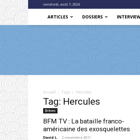
vendredi, août 7, 2026
ARTICLES
DOSSIERS
INTERVIE
Accueil
Tags
Hercules
Tag: Hercules
Brèves
BFM TV : La bataille franco-
américaine des exosquelettes
David L.
-
2 novembre 2011