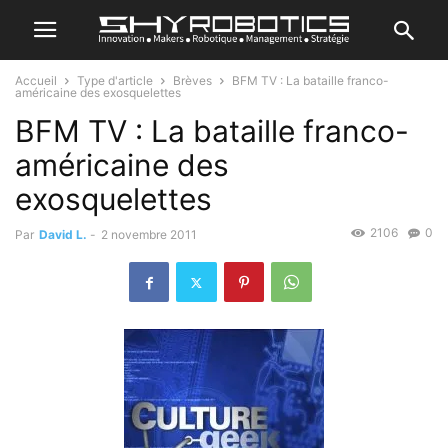
Accueil
Type d'article
Brèves
BFM TV : La bataille franco-
américaine des exosquelettes
BFM TV : La bataille franco-
américaine des
exosquelettes
2106
0
Par
David L.
-
2 novembre 2011