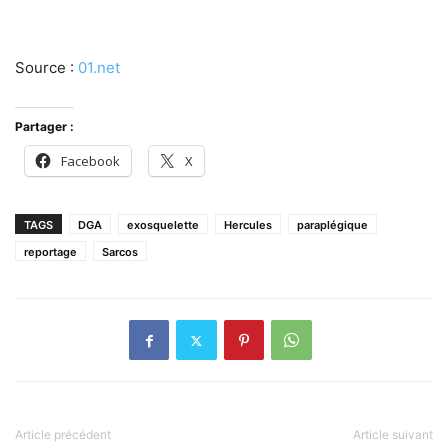
Source :
01.net
Partager :
Facebook
X
TAGS
DGA
exosquelette
Hercules
paraplégique
reportage
Sarcos
Article précédent
Article suivant