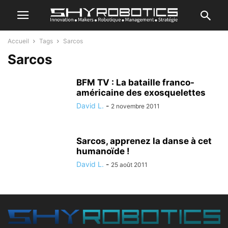
Accueil
Tags
Sarcos
Sarcos
BFM TV : La bataille franco-
américaine des exosquelettes
David L.
-
2 novembre 2011
Sarcos, apprenez la danse à cet
humanoïde !
David L.
-
25 août 2011