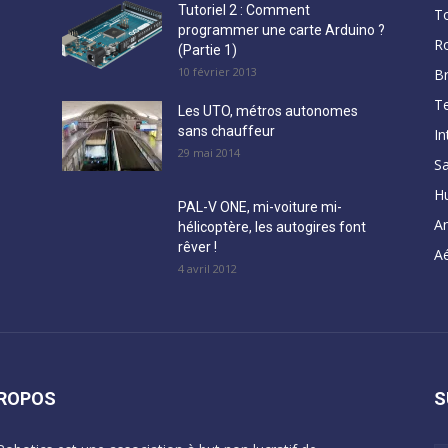
Tutoriel 2 : Comment
T
programmer une carte Arduino ?
R
(Partie 1)
10 février 2013
B
Te
Les UTO, métros autonomes
sans chauffeur
In
29 mai 2014
Sa
H
PAL-V ONE, mi-voiture mi-
A
hélicoptère, les autogires font
rêver !
Aé
4 avril 2012
PROPOS
S