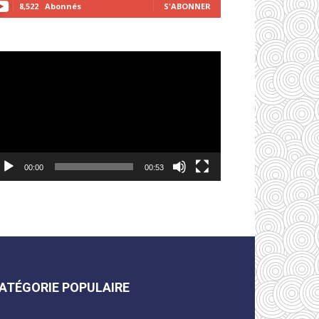
8,522
Abonnés
S'ABONNER
cteur
déo
00:00
00:53
ATÉGORIE POPULAIRE