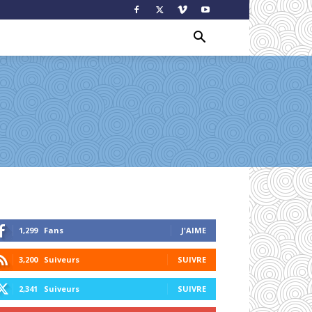
1,299
Fans
J'AIME
3,200
Suiveurs
SUIVRE
2,341
Suiveurs
SUIVRE