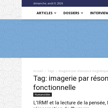
dimanche, août 9, 2026
ARTICLES
DOSSIERS
INTERVIE
Accueil
Tags
Imagerie par résonance magnétique
Tag: imagerie par rés
fonctionnelle
Humanoïdes
L'IRMf et la lecture de la pensée, 