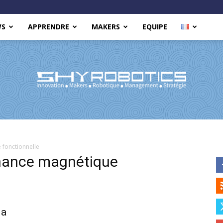
WS
APPRENDRE
MAKERS
EQUIPE
Shy
 fonctionnelle
onance magnétique
Robotics
la