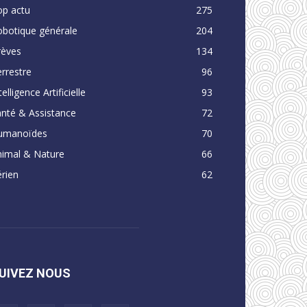
op actu
275
obotique générale
204
rèves
134
rrestre
96
telligence Artificielle
93
nté & Assistance
72
umanoïdes
70
nimal & Nature
66
rien
62
UIVEZ NOUS