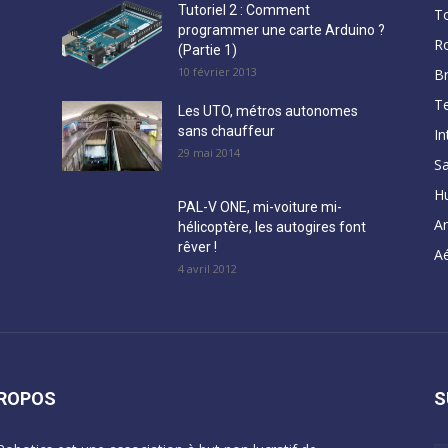
Tutoriel 2 : Comment
T
programmer une carte Arduino ?
R
(Partie 1)
10 février 2013
B
Te
Les UTO, métros autonomes
sans chauffeur
In
29 mai 2014
Sa
H
PAL-V ONE, mi-voiture mi-
A
hélicoptère, les autogires font
rêver !
Aé
4 avril 2012
PROPOS
S