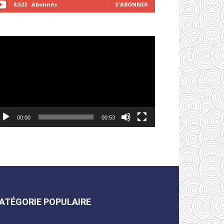
8,522
Abonnés
S'ABONNER
cteur
déo
00:00
00:53
ATÉGORIE POPULAIRE