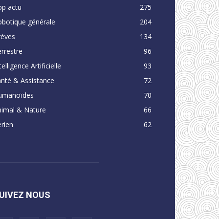
op actu
275
obotique générale
204
rèves
134
rrestre
96
telligence Artificielle
93
nté & Assistance
72
umanoïdes
70
nimal & Nature
66
rien
62
UIVEZ NOUS