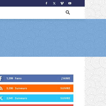
1,299
Fans
J'AIME
3,200
Suiveurs
SUIVRE
2,341
Suiveurs
SUIVRE