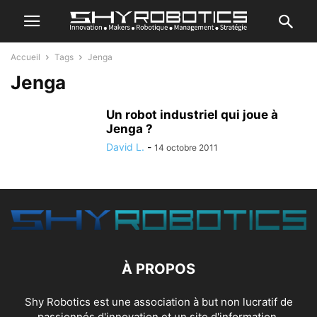
Accueil
Tags
Jenga
Jenga
Un robot industriel qui joue à
Jenga ?
David L.
-
14 octobre 2011
À PROPOS
Shy Robotics est une association à but non lucratif de
passionnés d'innovation et un site d'information.