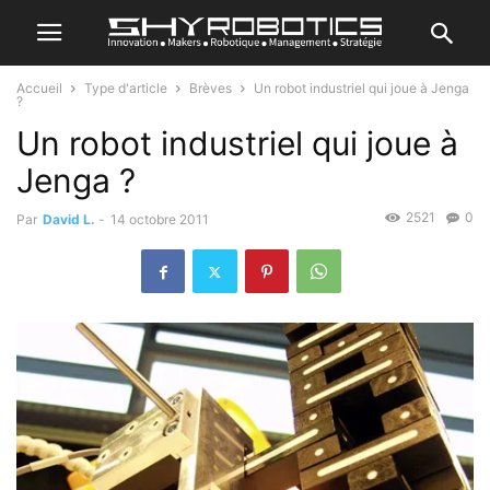
Accueil
Type d'article
Brèves
Un robot industriel qui joue à Jenga
?
Un robot industriel qui joue à
Jenga ?
2521
0
Par
David L.
-
14 octobre 2011