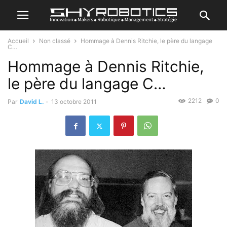
Accueil
Non classé
Hommage à Dennis Ritchie, le père du langage
C…
Hommage à Dennis Ritchie,
le père du langage C…
2212
0
Par
David L.
-
13 octobre 2011