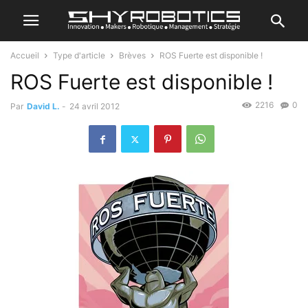
Accueil
Type d'article
Brèves
ROS Fuerte est disponible !
ROS Fuerte est disponible !
2216
0
Par
David L.
-
24 avril 2012