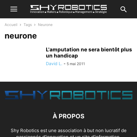
Accueil
Tags
Neurone
neurone
L'amputation ne sera bientôt plus
un handicap
David L.
-
5 mai 2011
À PROPOS
Shy Robotics est une association à but non lucratif de
passionnés d'innovation et un site d'information.