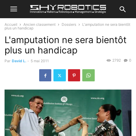
Accueil
Ancien classement
Dossiers
L'amputation ne sera bientôt
plus un handicap
L'amputation ne sera bientôt
plus un handicap
2792
0
Par
David L.
-
5 mai 2011