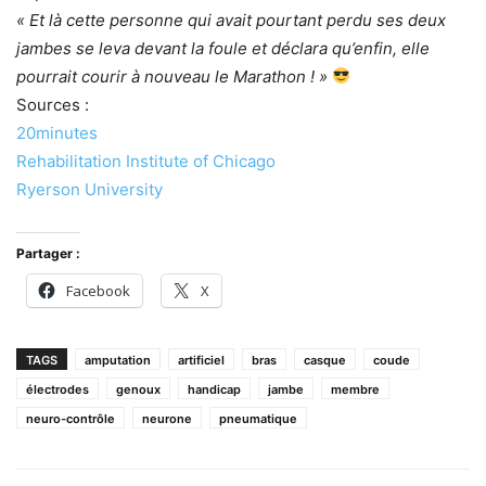
« Et là cette personne qui avait pourtant perdu ses deux
jambes se leva devant la foule et déclara qu’enfin, elle
pourrait courir à nouveau le Marathon ! »
Sources :
20minutes
Rehabilitation Institute of Chicago
Ryerson University
Partager :
Facebook
X
TAGS
amputation
artificiel
bras
casque
coude
électrodes
genoux
handicap
jambe
membre
neuro-contrôle
neurone
pneumatique