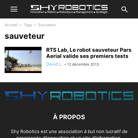
Accueil
Tags
Sauveteur
sauveteur
RTS Lab, Le robot sauveteur Pars
Aerial valide ses premiers tests
David L.
-
12 décembre 2013
À PROPOS
Shy Robotics est une association à but non lucratif de
passionnés d'innovation et un site d'information.