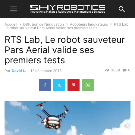
Accueil
Diffusion de l'innovation
Adopteurs Innovateurs
RTS Lab,
Le robot sauveteur Pars Aerial valide ses premiers tests
RTS Lab, Le robot sauveteur
Pars Aerial valide ses
premiers tests
3838
0
Par
David L.
-
12 décembre 2013