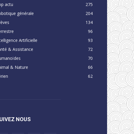
op actu
275
obotique générale
204
rèves
134
rrestre
96
telligence Artificielle
93
nté & Assistance
72
umanoïdes
70
nimal & Nature
66
rien
62
UIVEZ NOUS