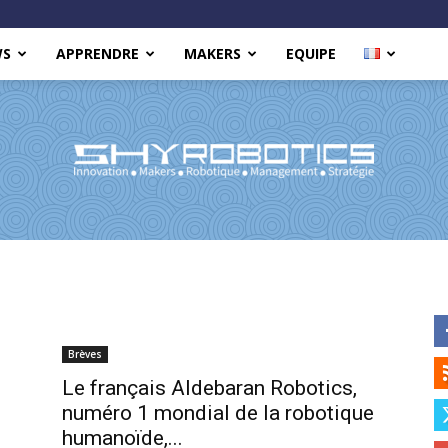
WS
APPRENDRE
MAKERS
EQUIPE
Shy
Brèves
Le français Aldebaran Robotics,
numéro 1 mondial de la robotique
Robotics
humanoïde,...