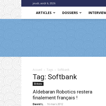
jeudi, août 6, 2026
ARTICLES
DOSSIERS
INTERVIE
Accueil
Tags
Softbank
Tag: Softbank
Brèves
Aldebaran Robotics restera
finalement français !
David L.
-
16 mars 2012