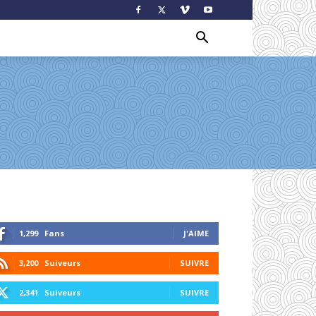
1,299
Fans
J'AIME
3,200
Suiveurs
SUIVRE
2,341
Suiveurs
SUIVRE