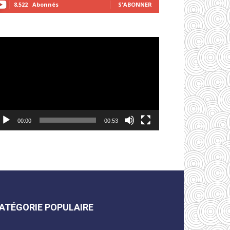
8,522
Abonnés
S'ABONNER
cteur
déo
00:00
00:53
ATÉGORIE POPULAIRE