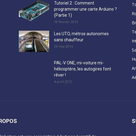
Tutoriel 2 : Comment
T
programmer une carte Arduino ?
R
(Partie 1)
10 février 2013
B
Te
Les UTO, métros autonomes
sans chauffeur
In
29 mai 2014
Sa
H
PAL-V ONE, mi-voiture mi-
A
hélicoptère, les autogires font
rêver !
Aé
4 avril 2012
PROPOS
S