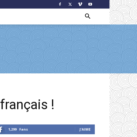
français !
1,299
Fans
J'AIME