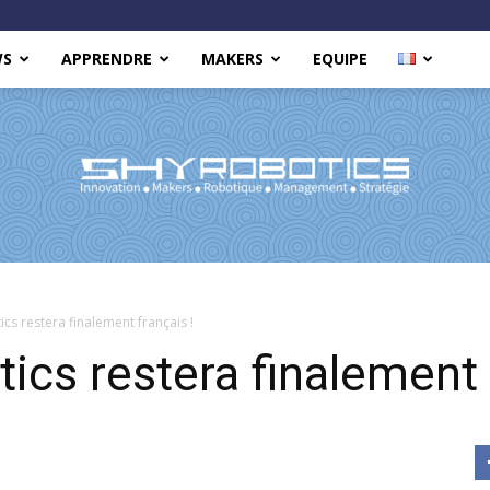
WS
APPRENDRE
MAKERS
EQUIPE
Shy
cs restera finalement français !
ics restera finalement 
Robotics