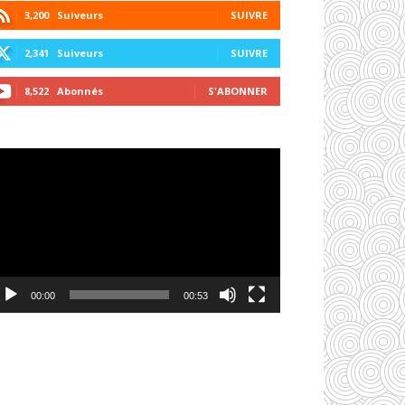
3,200
Suiveurs
SUIVRE
2,341
Suiveurs
SUIVRE
8,522
Abonnés
S'ABONNER
cteur
déo
00:00
00:53