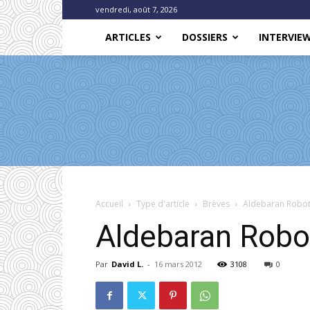
vendredi, août 7, 2026
ARTICLES
DOSSIERS
INTERVIE
Accueil
Type d'article
Brèves
Aldebaran Roboti
Aldebaran Robot
Par
David L.
-
16 mars 2012
3108
0