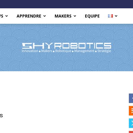
WS
APPRENDRE
MAKERS
EQUIPE
Shy
es
Robotics