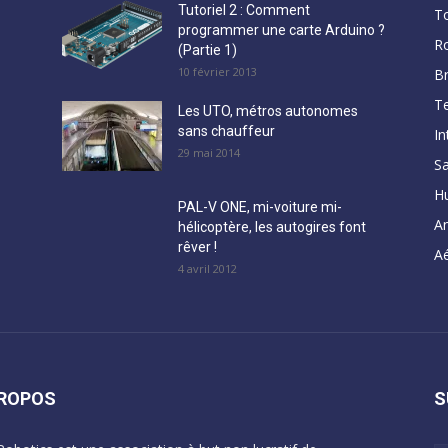
Tutoriel 2 : Comment
T
programmer une carte Arduino ?
R
(Partie 1)
10 février 2013
B
Te
Les UTO, métros autonomes
sans chauffeur
In
29 mai 2014
Sa
H
PAL-V ONE, mi-voiture mi-
A
hélicoptère, les autogires font
rêver !
Aé
4 avril 2012
PROPOS
S