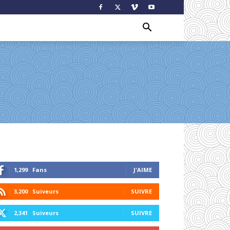
1,299
Fans
J'AIME
3,200
Suiveurs
SUIVRE
2,341
Suiveurs
SUIVRE