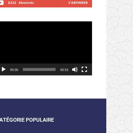
8,522
Abonnés
S'ABONNER
cteur
déo
00:00
00:53
ATÉGORIE POPULAIRE