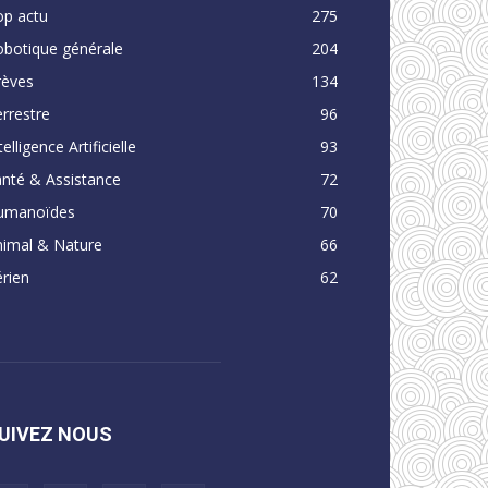
op actu
275
obotique générale
204
rèves
134
rrestre
96
telligence Artificielle
93
nté & Assistance
72
umanoïdes
70
nimal & Nature
66
rien
62
UIVEZ NOUS