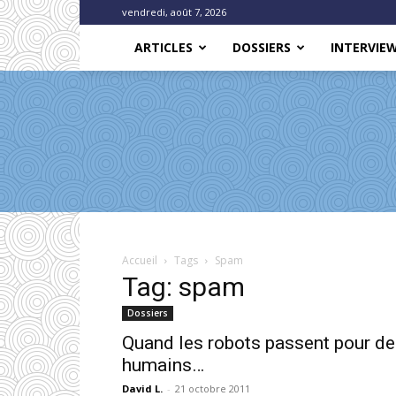
vendredi, août 7, 2026
ARTICLES
DOSSIERS
INTERVIE
Accueil
Tags
Spam
Tag: spam
Dossiers
Quand les robots passent pour d
humains…
David L.
-
21 octobre 2011