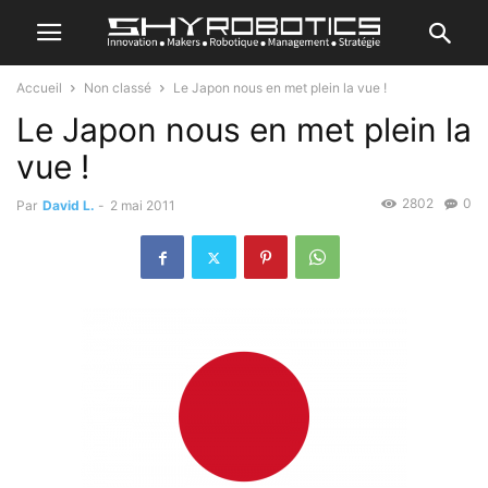
Accueil
Non classé
Le Japon nous en met plein la vue !
Le Japon nous en met plein la
vue !
2802
0
Par
David L.
-
2 mai 2011