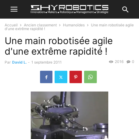
Accueil
Ancien classement
Humanoïdes
Une main robotisée agile
d'une extrême rapidité !
Une main robotisée agile
d'une extrême rapidité !
2016
0
Par
David L.
-
1 septembre 2011