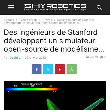
Accueil
Type d'article
Brèves
Des ingénieurs de Stanford
développent un simulateur open-source de modélisme…
Des ingénieurs de Stanford
développent un simulateur
open-source de modélisme…
2079
0
Par
David L.
-
25 janvier 2012