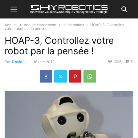
Accueil
Ancien classement
Humanoïdes
HOAP-3, Controllez
votre robot par la pensée !
HOAP-3, Controllez votre
robot par la pensée !
2650
0
Par
David L.
-
1 février 2012