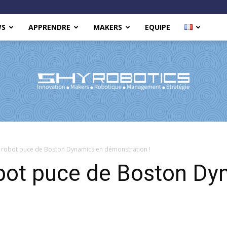
WS
APPRENDRE
MAKERS
EQUIPE
Shy
le robot puce de Boston Dynamics en démonstration !
obot puce de Boston Dy
Robotics