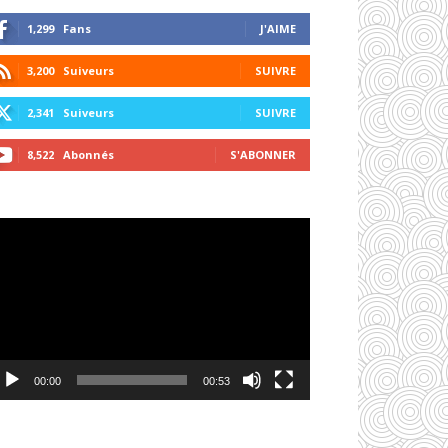
1,299
Fans
J'AIME
3,200
Suiveurs
SUIVRE
2,341
Suiveurs
SUIVRE
8,522
Abonnés
S'ABONNER
cteur
déo
00:00
00:53