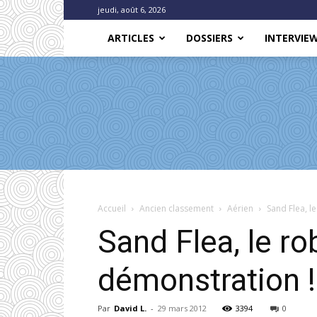
jeudi, août 6, 2026
ARTICLES
DOSSIERS
INTERVIE
Accueil
Ancien classement
Aérien
Sand Flea, 
Sand Flea, le r
démonstration !
Par
David L.
-
29 mars 2012
3394
0