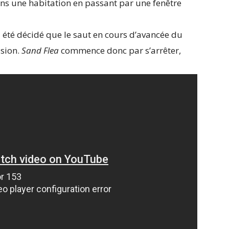
 dans une habitation en passant par une fenêtre
 a été décidé que le saut en cours d’avancée du
ision.
Sand Flea
commence donc par s’arrêter,