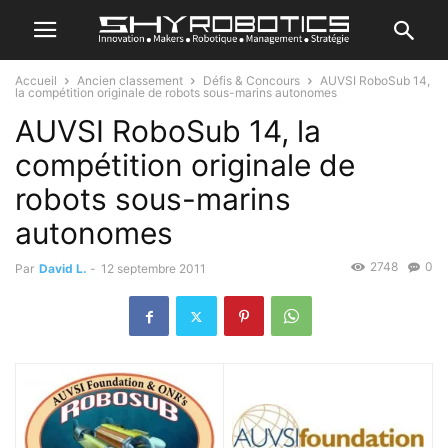
Accueil
Ancien classement
Défis & Concours
AUVSI RoboSub 14,
la compétition originale de robots sous-marins autonomes
AUVSI RoboSub 14, la
compétition originale de
robots sous-marins
autonomes
2748
0
Par
David L.
-
12 septembre 2011