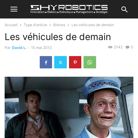
Accueil
Type d'article
Brèves
Les véhicules de demain
Les véhicules de demain
2142
0
Par
David L.
-
15 mai 2012