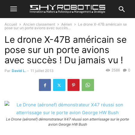
Accueil
Ancien classement
Aérien
Le drone X-47B américain se
pose sur un porte avions avec succès...
Le drone X-47B américain se
pose sur un porte avions
avec succès ! Du jamais vu !
2586
0
Par
David L.
-
11 juillet 2013
Le Drone (aéronef) démonstrateur X47 réussi son atterrissage sur le porte
avion George HW Bush